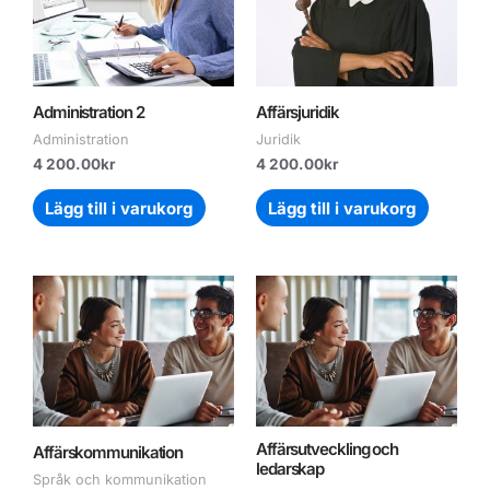
Administration 2
Affärsjuridik
Administration
Juridik
4 200.00
kr
4 200.00
kr
Lägg till i varukorg
Lägg till i varukorg
Affärsutveckling och
Affärskommunikation
ledarskap
Språk och kommunikation