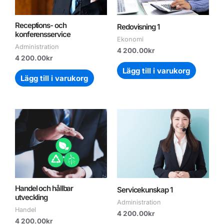
Receptions- och
Redovisning 1
konferensservice
Ekonomi
Administration
4 200.00
kr
4 200.00
kr
Lägg till i varukorg
Lägg till i varukorg
Handel och hållbar
Servicekunskap 1
utveckling
Administration
Handel
4 200.00
kr
4 200.00
kr