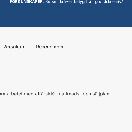
FÖRKUNSKAPER
: Kursen kräver betyg från grundskolenivå
Ansökan
Recensioner
om arbetet med affärsidé, marknads- och säljplan.