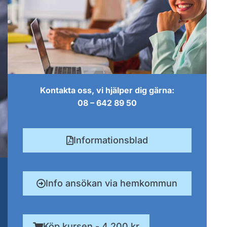
Kontakta oss, vi hjälper dig gärna:
08 – 642 89 50
Informationsblad
Info ansökan via hemkommun
Köp kursen - 4 200 kr