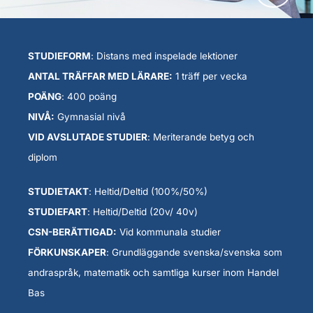
STUDIEFORM
: Distans med inspelade lektioner
ANTAL TRÄFFAR MED LÄRARE:
1 träff per vecka
POÄNG
: 400 poäng
NIVÅ:
Gymnasial nivå
VID AVSLUTADE STUDIER
: Meriterande betyg och
diplom
STUDIETAKT
: Heltid/Deltid (100%/50%)
STUDIEFART
: Heltid/Deltid (20v/ 40v)
CSN-BERÄTTIGAD:
Vid kommunala studier
FÖRKUNSKAPER
: Grundläggande svenska/svenska som
andraspråk, matematik och samtliga kurser inom Handel
Bas