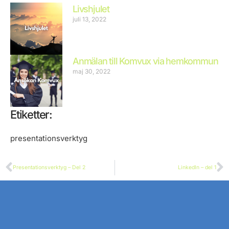
Livshjulet
juli 13, 2022
Anmälan till Komvux via hemkommun
maj 30, 2022
Etiketter:
presentationsverktyg
Föregående
N
Presentationsverktyg – Del 2
LinkedIn – del 1