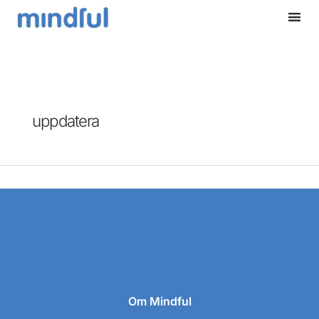
Hoppa
till
innehåll
uppdatera
Om Mindful