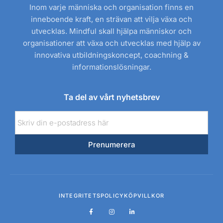
Inom varje människa och organisation finns en
inneboende kraft, en strävan att vilja växa och
utvecklas. Mindful skall hjälpa människor och
organisationer att växa och utvecklas med hjälp av
innovativa utbildningskoncept, coachning &
informationslösningar.
Ta del av vårt nyhetsbrev
E-
post
Prenumerera
INTEGRITETSPOLICY
KÖPVILLKOR
F
I
L
a
n
i
c
s
n