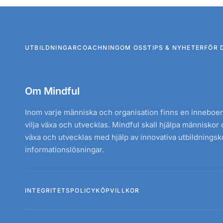
UTBILDNINGAR
COACHNING
OM OSS
TIPS & NYHETER
FÖR 
Om Mindful
Inom varje människa och organisation finns en inneboend
vilja växa och utvecklas. Mindful skall hjälpa människor 
växa och utvecklas med hjälp av innovativa utbildnings
informationslösningar.
INTEGRITETSPOLICY
KÖPVILLKOR