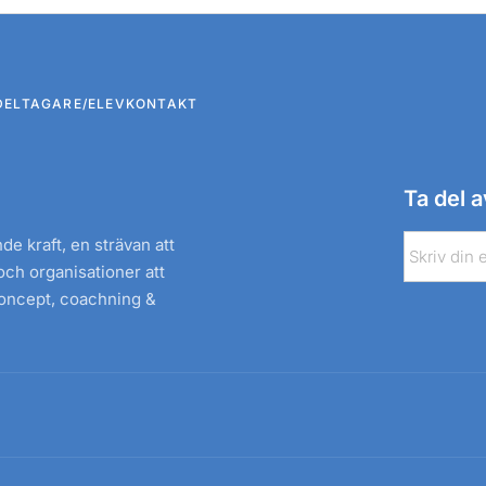
DELTAGARE/ELEV
KONTAKT
Ta del 
e kraft, en strävan att
E-
och organisationer att
post
koncept, coachning &